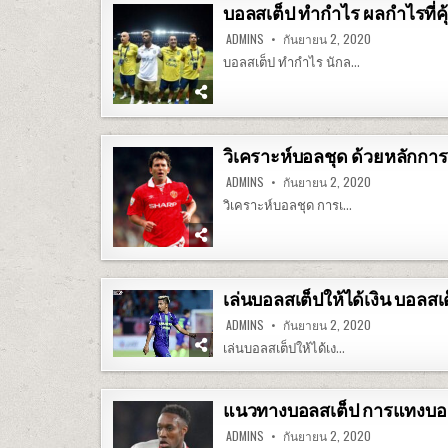
บอลสเต็ป ทำกำไร ผลกำไรที่คุ
ADMINS
กันยายน 2, 2020
บอลสเต็ป ทำกำไร นักล…
วิเคราะห์บอลชุด ด้วยหลักการที
ADMINS
กันยายน 2, 2020
วิเคราะห์บอลชุด การเ…
เล่นบอลสเต็ปให้ได้เงิน บอลสเ
ADMINS
กันยายน 2, 2020
เล่นบอลสเต็ปให้ได้เง…
แนวทางบอลสเต็ป การแทงบอลส
ADMINS
กันยายน 2, 2020