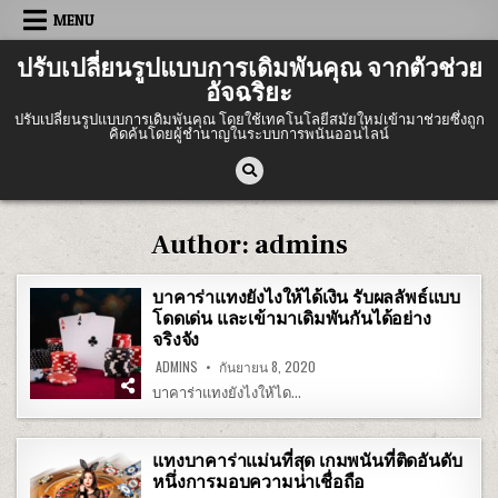
Skip
MENU
to
content
ปรับเปลี่ยนรูปแบบการเดิมพันคุณ จากตัวช่วย
อัจฉริยะ
ปรับเปลี่ยนรูปแบบการเดิมพันคุณ โดยใช้เทคโนโลยีสมัยใหม่เข้ามาช่วยซึ่งถูก
คิดค้นโดยผู้ชำนาญในระบบการพนันออนไลน์
Author:
admins
บาคาร่าแทงยังไงให้ได้เงิน รับผลลัพธ์แบบ
โดดเด่น และเข้ามาเดิมพันกันได้อย่าง
จริงจัง
ADMINS
กันยายน 8, 2020
บาคาร่าแทงยังไงให้ได…
แทงบาคาร่าแม่นที่สุด เกมพนันที่ติดอันดับ
หนึ่งการมอบความน่าเชื่อถือ