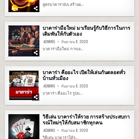
สูตรบาคาร่าSA สร้างผ…
บาคาร่ามือใหม่ มาเรียนรู้กับวิธีการในการ
เดิมพันให้กับตัวเอง
ADMINS
กันยายน 8, 2020
บาคาร่ามือใหม่ การเล…
บาคาร่า คืออะไร เปิดให้เล่นกันตลอดทั่ว
บ้านทั่วเมือง
ADMINS
กันยายน 8, 2020
บาคาร่า คืออะไร รูปแ…
วิธีเล่น บาคาร่าให้รวย การสร้างประสบกา
รณ์ใหม่ๆให้กับสมาชิกทุกคน
ADMINS
กันยายน 8, 2020
วิธีเล่น บาคาร่าให้ร…