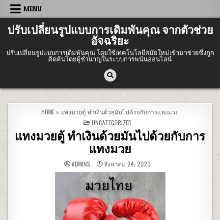
Skip
MENU
to
content
ปรับเปลี่ยนรูปแบบการเดิมพันคุณ จากตัวช่วย
อัจฉริยะ
ปรับเปลี่ยนรูปแบบการเดิมพันคุณ โดยใช้เทคโนโลยีสมัยใหม่เข้ามาช่วยซึ่งถูก
คิดค้นโดยผู้ชำนาญในระบบการพนันออนไลน์
HOME
»
แทงมวยตู้ ทำเงินด้วยมันไปด้วยกับการแทงมวย
POSTED
UNCATEGORIZED
IN
แทงมวยตู้ ทำเงินด้วยมันไปด้วยกับการ
แทงมวย
ADMINS
สิงหาคม 24, 2020