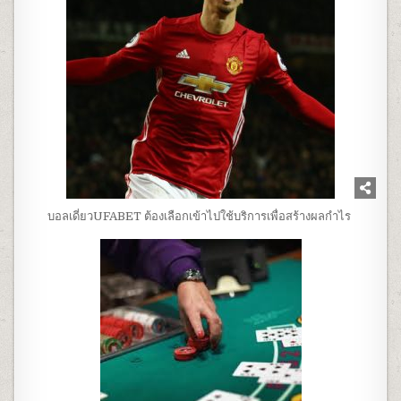
บอลเดี่ยวUFABET ต้องเลือกเข้าไปใช้บริการเพื่อสร้างผลกำไร