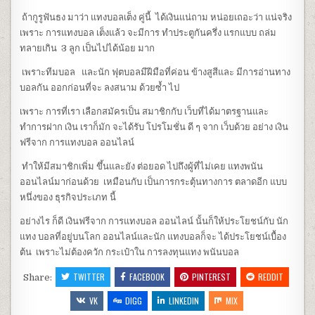
ถ้ากูรูฟันธง มาว่า แทงบอลเต็ง คู่นี้ ได้เงินแน่ถาม หน่อยเถอะว่า แน่จริง
เพราะ การแทงบอล เต็
งแล้ว จะมีการ ทำประตูกันครึ่ง แรกแบบ ถล่ม
ทลายเกิน 3 ลูก เป็นไปได้น้อย มาก
เพราะทีมบอล และนัก ฟุตบอลมีฝีมือที่ค่อน ข้างสูสีและ มีการอ่านทาง
บอลกัน ออกก่อนที่จะ ลงสนาม ด้วยซ้ำ ไป
เพราะ การที่เรา เลือกสมัครเป็น สมาชิกกับ เว็บที่ได้มาตรฐานและ
ทำการฝาก เงิน เราก็มัก จะได้รับ โปรโมชั่น ดี ๆ จาก เว็บด้วย อย่าง เงิน
ฟรีจาก การแทงบอล ออนไลน์
ทำให้มีสมาชิกเพิ่ม ขึ้นและยัง ต่อยอด ไปถึงผู้ที่ไม่เคย แทงพนัน
ออนไลน์มาก่อนด้วย เหมือนกับ เป็นการกระตุ้นทางการ ตลาดอีก แบบ
หนึ่งของ ธุรกิจประเภท นี้
อย่างไร ก็ดี เงินฟรีจาก การแทงบอล ออนไลน์ นั้นก็ให้ประโยชน์กับ นัก
แทง บอลที่อยู่บนโลก ออนไลน์และนัก แทงบอลก็จะ ได้ประโยชน์เบื้อง
ต้น เพราะไม่ต้องควัก กระเป๋าใน การลงทุนแทง พนันบอล
TWITTER
FACEBOOK
PINTEREST
REDDIT
Share:
VK
DIGG
LINKEDIN
MIX