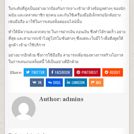
ในระดับที่สูงเป็นอย่างมากป้องกันการเจาะเข้ามาล้วงข้อมูลต่างๆ ของนัก
พนัน และเหล่าสมาชิก ทุกคน และกันใช้เครื่องมืออิเล็กทรอนิกส์อย่าง
เช่นมือถือ มาใช้ในการเล่นสล็อตออนไลน์นั้น
ทำให้มีความสะดวกสบาย ในการฝากเงิน ถอนเงิน ซึ่งทำได้รวดเร็ว อย่าง
ที่สุด และสามารถเข้าไปดูโปรโมชั่นต่างๆ ซึ่งแต่ละเว็บมีไว้ เพื่อดึงดูดให้
ลูกค้า เข้ามาใช้บริการ
อย่างมากอีกด้วย ซึ่งการใช้มือถือ สามารถเพิ่มช่องทางการสร้างโอกาส
ในการเล่นเกมสล็อตนี้ ได้เป็นอย่างดีอีกด้วย
TWITTER
FACEBOOK
PINTEREST
REDDIT
Share:
VK
DIGG
LINKEDIN
MIX
Author:
admins