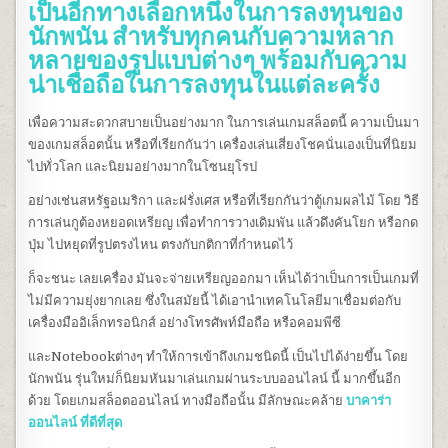
เป็นอีกทางเลือกหนึ่งในการลงทุนของ
นักพนัน สำหรับทุกคนกับความหลาก
หลายของรูปแบบต่างๆ พร้อมกับความ
น่าเชื่อถือในการลงทุนในแต่ละครั้ง
เ
พื่อความสะดวกสบายเป็นอย่างมาก ในการเล่นเกมสล็อตนี้
ความเป็นมา
ของเกมสล็อตนั้น หรือที่เรียกกันว่า เครื่องเล่นเสี่ยงโชคนั่นเองเป็นที่นิยม
ไปทั่วโลก และนิยมอย่างมากในโซนยุโรป
อย่างเช่นสหรัฐอเมริกา และฝรั่งเศส หรือที่เรียกกันว่าตู้เกมผลไม้ โดย วิธี
การเล่นกูต้องหยอดเหรียญ เพื่อทำการวางเดิมพัน แล้วดึงคันโยก หรือกด
ปุ่ม ไปหยุดที่รูปตรงไหน ตรงกับกติกาที่กำหนดไว้
ก็จะชนะ เลยเครื่อง มันจะจ่ายเหรียญออกมา เห็นได้ว่าเป็นการเป็นเกมที่
ไม่มีความยุ่งยากเลย ซึ่งในสมัยนี้ ได้เอานำเทคโนโลยีมาเชื่อมต่อกับ
เครื่องมืออิเล็กทรอนิกส์ อย่างโทรศัพท์มือถือ หรือคอมพีซี
และNotebookต่างๆ ทำให้การเข้าถึงเกมชนิดนี้ เป็นไปได้ง่ายขึ้น โดย
นักพนัน รุ่นใหม่ก็นิยมหันมาเล่นเกมผ่านระบบออนไลน์ นี้ มากขึ้นอีก
ด้วย โดยเกมสล็อตออนไลน์ ทางมือถือนั้น มีลักษณะคล้าย
บาคาร่า
ออนไลน์ ที่ดีที่สุด