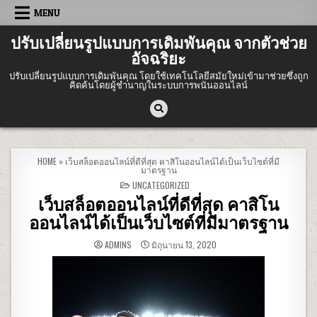
Skip
MENU
to
content
ปรับเปลี่ยนรูปแบบการเดิมพันคุณ จากตัวช่วย
อัจฉริยะ
ปรับเปลี่ยนรูปแบบการเดิมพันคุณ โดยใช้เทคโนโลยีสมัยใหม่เข้ามาช่วยซึ่งถูก
คิดค้นโดยผู้ชำนาญในระบบการพนันออนไลน์
HOME
»
เว็บสล็อตออนไลน์ที่ดีที่สุด คาสิโนออนไลน์ได้เป็นเว็บไซต์ที่มี
มาตรฐาน
POSTED
UNCATEGORIZED
IN
เว็บสล็อตออนไลน์ที่ดีที่สุด คาสิโน
ออนไลน์ได้เป็นเว็บไซต์ที่มีมาตรฐาน
ADMINS
มิถุนายน 13, 2020