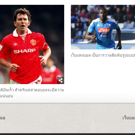
เว็บแทงบอล เป็นการวางเดิมพันรูปแบบท
ด้เงินเร็ว สำหรับเหล่าคอบอลจะมีความ
ยแน่นอน
สมอ
เว็บบอ