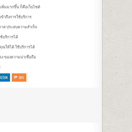
พิ่มมากขึ้น
ก็คือเว็บไซต์
ข้าถึงการใช้บริการ
มีโอกาส ประสบความสำเร็จ
ช้บริการได้
ให้ได้ ใช้บริการได้
ื่อง ของความน่าเชื่อถือ
ย
KEDIN
MIX