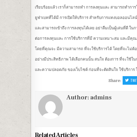
เรียบร้อยแล้ว เราก็สามารถทำ การลงทุนและ สามารถทำการใช้
ยูฟ่าเบทที่ได้มี การเปิดให้บริการ สำหรับการแทงบอลออนไ
และสามารถเข้าถึง การลงทุนได้เลย อย่าลืมเป็นผู้เล่นที่ดี ใน
ต่อการลงทุนและ การใช้บริการที่มี ความเหมาะสม และมีคุณ
โดยที่คุณจะ มีความสามารถ ที่จะใช้บริการได้ โดยที่จะไม่ต้อ
อย่างมีประสิทธิภาพ ได้เลือกคนนั้น สนใจ ต้องการ ที่จะใช้
และความปลอดภัย ของเว็บไซต์ ก่อนที่จะตัดสินใจ ใช้บริการ
TWI
Share:
Author:
admins
Related Articles