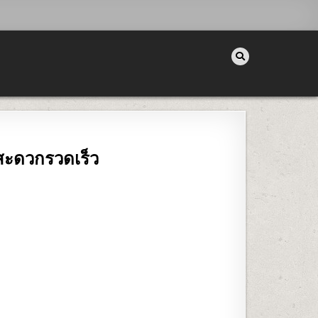
สะดวกรวดเร็ว