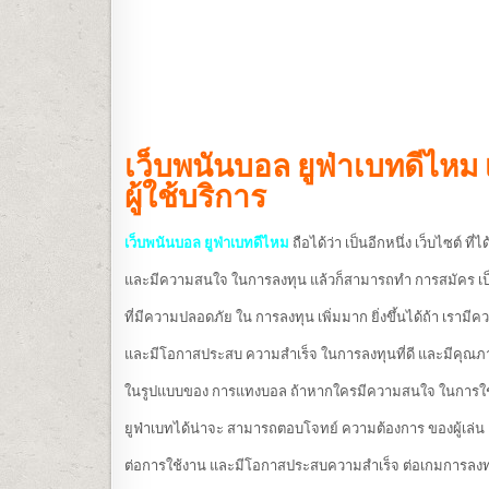
เว็บพนันบอล ยูฟ่าเบทดีไหม เ
ผู้ใช้บริการ
เว็บพนันบอล ยูฟ่าเบทดีไหม
ถือได้ว่า เป็นอีกหนึ่ง เว็บไซต์ 
และมีความสนใจ ในการลงทุน แล้วก็สามารถทำ การสมัคร เป็นสม
ที่มีความปลอดภัย ใน การลงทุน เพิ่มมาก ยิ่งขึ้นได้ถ้า 
และมีโอกาสประสบ ความสำเร็จ ในการลงทุนที่ดี และมีคุณภา
ในรูปแบบของ การแทงบอล ถ้าหากใครมีความสนใจ ในการใช้
ยูฟ่าเบทได้น่าจะ สามารถตอบโจทย์ ความต้องการ ของผู้เล่น แ
ต่อการใช้งาน และมีโอกาสประสบความสำเร็จ ต่อเกมการลงทุน