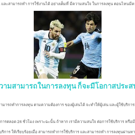
รลงทุน และสามารถทำ การใช้งานได้ อย่างเต็มที่ มีความสนใจ ในการลงทุน ตอนไห
วามสามารถในการลงทุน ก็จะมีโอกาสประสบ
มารถทำการลงทุน ตามความต้องการ ของผู้เล่นได้ จะทำให้ผู้เล่น และผู้ใช้บริก
้บริการตลอด 24 ชั่วโมง เพราะฉะนั้น ถ้าหาก เรามีความสนใจ ต่อการใช้บริการ หร
ห้บริการ ให้เรียบร้อยเมื่อ สามารถทำการใช้บริการ และสามารถทำ การลงทุนผ่านทางเว