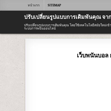
Skip
หน้าแรก
SITEMAP
to
content
ปรับเปลี่ยนรูปแบบการเดิมพันคุณ จาก
ปรับเปลี่ยนรูปแบบการเดิมพันคุณ โดยใช้เทคโนโลยีสมัยใหม่เข้
ระบบการพนันออนไลน์
เว็บพนันบอล