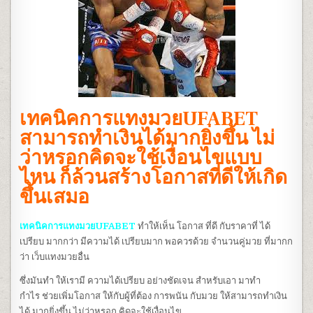
เทคนิคการแทงมวยUFABET
สามารถทำเงินได้มากยิ่งขึ้น ไม่
ว่าหรอกคิดจะใช้เงื่อนไขแบบ
ไหน ก็ล้วนสร้างโอกาสที่ดีให้เกิด
ขึ้นเสมอ
เทคนิคการแทงมวยUFABET
ทำให้เห็น โอกาส ที่ดี กับราคาที่ ได้
เปรียบ มากกว่า
มีความได้ เปรียบมาก พอควรด้วย จำนวนคู่มวย ที่มากก
ว่า เว็บแทงมวยอื่น
ซึ่งมันทำ ให้เรามี ความได้เปรียบ อย่างชัดเจน สำหรับเอา มาทำ
กำไร
ช่วยเพิ่มโอกาส ให้กับผู้ที่ต้อง การพนัน กับมวย ให้สามารถทำเงิน
ได้ มากยิ่งขึ้น ไม่ว่าหรอก คิดจะใช้เงื่อนไข