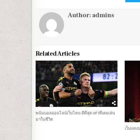
Author:
admins
Related Articles
พนันบอลออนไลน์เว็บไหน ดีที่สุด เท่าที่เคยเล่น
มาในชีวิต
เว็บแทงบอ