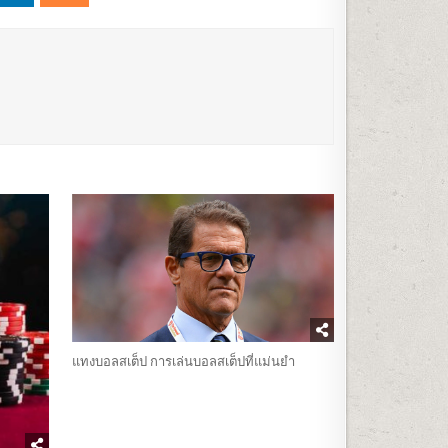
แทงบอลสเต็ป การเล่นบอลสเต็ปที่แม่นยำ