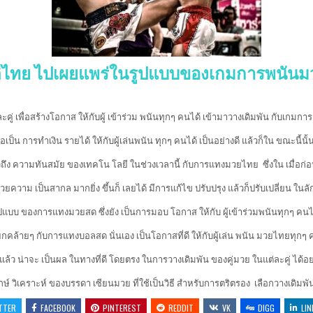
ทย ไปเผยแพร่ในรูปแบบของเกมการพนันมวย ซึ
ละคู่ เพื่อสร้างโอกาส ให้กับผู้ เข้าร่วม พนันทุกๆ คนได้ เข้ามาวางเดิมพัน กับเกมการ
ป็น การทำเงิน รายได้ ให้กับผู้เล่นพนัน ทุกๆ คนได้ เป็นอย่างดี แล้วก็ใน ขณะนี้นั้น 
วถึง ความทันสมัย ของเทคโน โลยี ในช่วงเวลานี้ กับการแทงมวยไทย ซึ่งใน เมื่อก่
ยความ เป็นสากล มากยิ่ง ขึ้นก็ เลยได้ มีการแก้ไข ปรับปรุง แล้วก็ปรับเปลี่ยน ใน
แบบ ของการแทงมวยสด ซึ่งยัง เป็นการมอบ โอกาส ให้กับ ผู้เข้าร่วมพนันทุกๆ คนได้
อยกคล้ายๆ กับการแทงบอลสด นั่นเอง
เป็นโอกาสที่ดี ให้กับผู้เล่น พนัน มวยไทยทุกๆ
้ว น่าจะ เป็นผล ในทางที่ดี โดยตรง ในการวางเดิมพัน ของคู่มวย ในแต่ละคู่ ได้อย
กษ์ วิเคราะห์ ของบรรดา เซียนมวย ที่ใช้เป็นวิธี สำหรับการตริตรอง เลือกวางเดิมพัน
TTER
FACEBOOK
PINTEREST
REDDIT
VK
DIGG
LIN