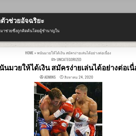
ตัวช่วยอัจฉริยะ
ามาช่วยซึ่งถูกคิดค้นโดยผู้ชำนาญใน
HOME
»
พนันมวยให้ได้เงิน สมัครง่ายเล่นได้อย่างต่อเนื่อง
POSTED
UNCATEGORIZED
IN
นันมวยให้ได้เงิน สมัครง่ายเล่นได้อย่างต่อเนื่
ADMINS
สิงหาคม 24, 2020