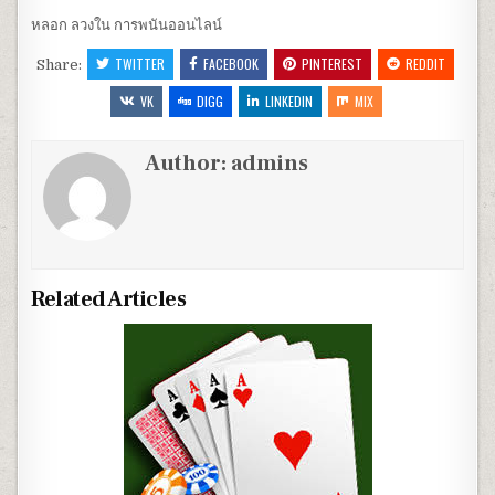
หลอก ลวงใน การพนันออนไลน์
TWITTER
FACEBOOK
PINTEREST
REDDIT
Share:
VK
DIGG
LINKEDIN
MIX
Author:
admins
Related Articles