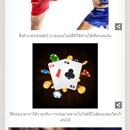
ลิ้งค์ มวยUFABET มวยออนไลน์ที่มีให้ท่านได้เลือกเล่นกัน
วิธีเล่นบาคาร่าให้รวยจริง การเล่นผ่านทางเว็บไซต์นี้ไม่ต้องลงทุนใดๆ ก็
เล่นได้