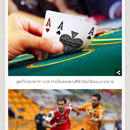
สูตรโกงบาคาร่า บาคาร่าเป็นช่องทางที่ทำเงินได้เยอะมากมาย