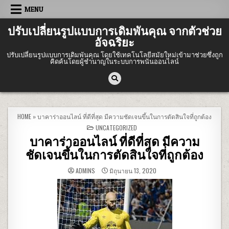
Skip
MENU
to
content
ปรับเปลี่ยนรูปแบบการเดิมพันคุณ จากตัวช่วย
อัจฉริยะ
ปรับเปลี่ยนรูปแบบการเดิมพันคุณ โดยใช้เทคโนโลยีสมัยใหม่เข้ามาช่วยซึ่งถูก
คิดค้นโดยผู้ชำนาญในระบบการพนันออนไลน์
HOME
»
บาคาร่าออนไลน์ ที่ดีที่สุด มีความชัดเจนขึ้นในการตัดสินใจที่ถูกต้อง
POSTED
UNCATEGORIZED
IN
บาคาร่าออนไลน์ ที่ดีที่สุด มีความ
ชัดเจนขึ้นในการตัดสินใจที่ถูกต้อง
ADMINS
มิถุนายน 13, 2020