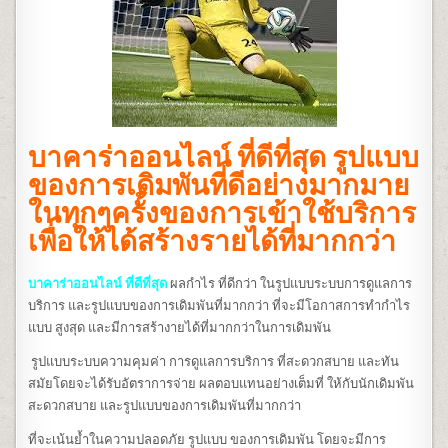
บาคาร่าออนไลน์ ที่ดีที่สุด รูปแบบ
ของการเดิมพันที่ดีอย่างมากมาย
ในทุกๆครั้งของการเข้าใช้บริการ
เพื่อให้ได้สร้างรายได้ที่มากกว่า
บาคาร่าออนไลน์ ที่ดีที่สุด
ผลกำไร ที่ดีกว่า
ในรูปแบบระบบการดูแลการ
บริการ และรูปแบบของการเดิมพันที่มากกว่า ที่จะมีโอกาสการทำกำไร
แบบ สูงสุด และมีการสร้างายได้ที่มากกว่าในการเดิมพัน
รูปแบบระบบความคุมค่า การดูแลการบริการ ที่สะดวกสบาย และทัน
สมัยโดยจะได้รับอัตราการจ่าย ผลตอบแทนอย่างเต็มที่ ให้กับนักเดิมพัน
สะดวกสบาย และรูปแบบของการเดิมพันที่มากกว่า
ที่จะเน้นย้ำในความปลอดภัย รูปแบบ ของการเดิมพัน โดยจะมีการ