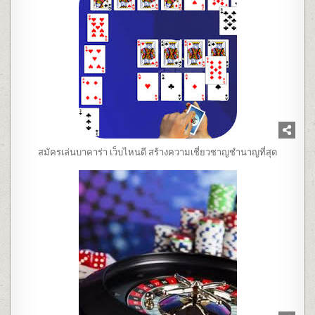
สมัครเล่นบาคาร่า เว็บไหนดี สร้างความเชี่ยวชาญชำนาญที่สุด