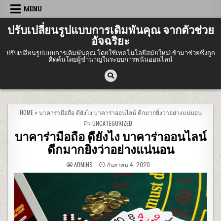
Skip
MENU
to
content
ปรับเปลี่ยนรูปแบบการเดิมพันคุณ จากตัวช่วย
อัจฉริยะ
ปรับเปลี่ยนรูปแบบการเดิมพันคุณ โดยใช้เทคโนโลยีสมัยใหม่เข้ามาช่วยซึ่งถูก
คิดค้นโดยผู้ชำนาญในระบบการพนันออนไลน์
HOME
»
บาคาร่ามือถือ ดียังไง บาคาร่าออนไลน์ ดีกมากยิ่งว่าอย่างแน่นอน
POSTED
UNCATEGORIZED
IN
บาคาร่ามือถือ ดียังไง บาคาร่าออนไลน์
ดีกมากยิ่งว่าอย่างแน่นอน
ADMINS
กันยายน 4, 2020