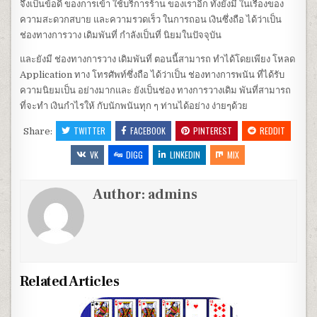
จึงเป็นข้อดี ของการเข้า ใช้บริการร้าน ของเราอีก ทั้งยังมี ในเรื่องของ
ความสะดวกสบาย และความรวดเร็ว ในการถอน เงินซึ่งถือ ได้ว่าเป็น
ช่องทางการวาง เดิมพันที่ กำลังเป็นที่ นิยมในปัจจุบัน
และยังมี ช่องทางการวาง เดิมพันที่ ตอนนี้สามารถ ทำได้โดยเพียง โหลด
Application ทาง โทรศัพท์ซึ่งถือ ได้ว่าเป็น ช่องทางการพนัน ที่ได้รับ
ความนิยมเป็น อย่างมากและ ยังเป็นช่อง ทางการวางเดิม พันที่สามารถ
ที่จะทำ เงินกำไรให้ กับนักพนันทุก ๆ ท่านได้อย่าง ง่ายๆด้วย
TWITTER
FACEBOOK
PINTEREST
REDDIT
Share:
VK
DIGG
LINKEDIN
MIX
Author:
admins
Related Articles