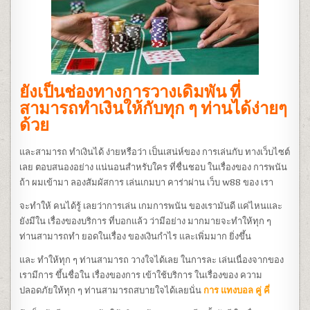
ยังเป็นช่องทางการวางเดิมพัน ที่
สามารถทำเงินให้กับทุก ๆ ท่านได้ง่ายๆ
ด้วย
และสามารถ ทำเงินได้ ง่ายหรือว่า เป็นเสน่ห์ของ การเล่นกับ ทางเว็บไซต์
เลย ตอบสนองอย่าง แน่นอนสำหรับใคร ที่ชื่นชอบ ในเรื่องของ การพนัน
ถ้า ผมเข้ามา ลองสัมผัสการ เล่นเกมบา คาร่าผ่าน เว็บ w88 ของ เรา
จะทำให้ คนได้รู้ เลยว่าการเล่น เกมการพนัน ของเรามันดี แค่ไหนและ
ยังมีใน เรื่องของบริการ ที่บอกแล้ว ว่ามีอย่าง มากมายจะทำให้ทุก ๆ
ท่านสามารถทำ ยอดในเรื่อง ของเงินกำไร และเพิ่มมาก ยิ่งขึ้น
และ ทำให้ทุก ๆ ท่านสามารถ วางใจได้เลย ในการละ เล่นเนื่องจากของ
เรามีการ ขึ้นชื่อใน เรื่องของการ เข้าใช้บริการ ในเรื่องของ ความ
ปลอดภัยให้ทุก ๆ ท่านสามารถสบายใจได้เลยนั่น
การ แทงบอล คู่ คี่