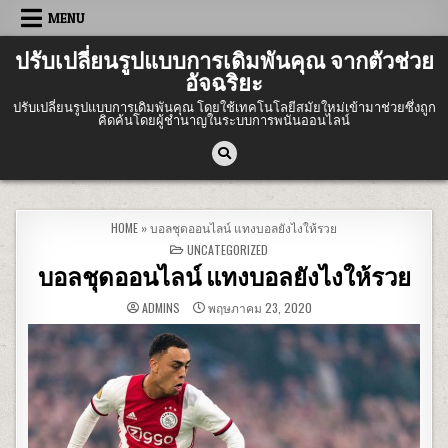
Skip
MENU
to
content
ปรับเปลี่ยนรูปแบบการเดิมพันคุณ จากตัวช่วย
อัจฉริยะ
ปรับเปลี่ยนรูปแบบการเดิมพันคุณ โดยใช้เทคโนโลยีสมัยใหม่เข้ามาช่วยซึ่งถูก
คิดค้นโดยผู้ชำนาญในระบบการพนันออนไลน์
HOME
»
บอลชุดออนไลน์ แทงบอลยังไงให้รวย
POSTED
UNCATEGORIZED
IN
บอลชุดออนไลน์ แทงบอลยังไงให้รวย
ADMINS
พฤษภาคม 23, 2020