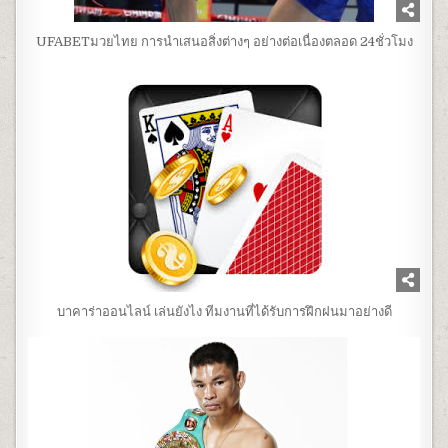
UFABETมวยไทย การนำเสนอสิ่งต่างๆ อย่างต่อเนื่องตลอด 24ชั่วโมง
บาคาร่าออนไลน์ เล่นยังไง ทีมงานที่ได้รับการฝึกฝนมาอย่างดี