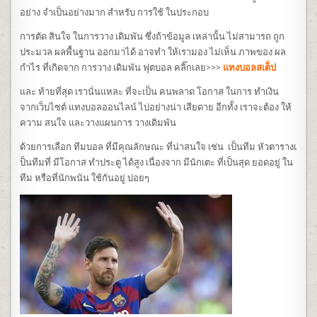
อย่าง จำเป็นอย่างมาก สำหรับ การใช้ ในประกอบ
การตัด สินใจ ในการวาง เดิมพัน ซึ่งถ้าข้อมูล เหล่านั้น ไม่สามารถ ถูก
ประมวล ผลพื้นฐาน ออกมาได้ อาจทำ ให้เรามอง ไม่เห็น ภาพของ ผล
กำไร ที่เกิดจาก การวาง เดิมพัน ฟุตบอล คลิ๊กเลย>>>
แทงบอลสเต็ป
และ ท้ายที่สุด เรานั่นแหละ ที่จะเป็น คนพลาด โอกาส ในการ ทำเงิน
จากเว็บไซต์ แทงบอลออนไลน์ ไปอย่างน่า เสียดาย อีกทั้ง เราจะต้อง ให้
ความ สนใจ และวางแผนการ วางเดิมพัน
ด้วยการเลือก ทีมบอล ที่มีคุณลักษณะ ที่น่าสนใจ เช่น เป็นทีม หัวตารางเ
ป็นทีมที่ มีโอกาส ทำประตู ได้สูง เนื่องจาก มีนักเตะ ที่เป็นสุด ยอดอยู่ ใน
ทีม หรือที่นักพนัน ใช้กันอยู่ บ่อยๆ